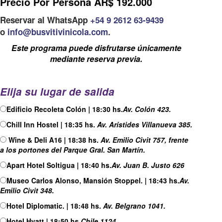
Precio Por Persona AR$ 192.000
Reservar al WhatsApp
+54 9 2612 63-9439
o
info@busvitivinicola.com
.
Este programa puede disfrutarse únicamente
mediante reserva previa.
Elija su lugar de salida
Edificio Recoleta Colón | 18:30 hs.
Av. Colón 423.
Chill Inn Hostel | 18:35 hs.
Av. Arístides Villanueva 385.
Wine & Deli A16 | 18:38 hs.
Av. Emilio Civit 757, frente
a los portones del Parque Gral. San Martín.
Apart Hotel Soltigua | 18:40 hs.
Av. Juan B. Justo 626
Museo Carlos Alonso, Mansión Stoppel. | 18:43 hs.
Av.
Emilio Civit 348.
Hotel Diplomatic. | 18:48 hs.
Av. Belgrano 1041.
Hotel Hyatt | 18:50 hs.
Chile 1124.