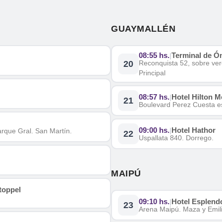
GUAYMALLÉN
08:55 hs.
Terminal de Ó
|
20
Reconquista 52, sobre ve
Principal
08:57 hs.
Hotel Hilton 
|
21
Boulevard Perez Cuesta e
09:00 hs.
Hotel Hathor
|
Parque Gral. San Martín.
22
Uspallata 840. Dorrego.
MAIPÚ
toppel
09:10 hs.
Hotel Esplend
|
23
Arena Maipú. Maza y Emilio