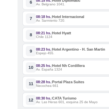
08:15 hs.
Hotel Diplomatic
|
6
Av. Belgrano 1041.
08:18 hs.
Hotel Internacional
|
7
Av. Sarmiento 720.
08:21 hs.
Hotel Hyatt
|
8
Chile 1124
08:23 hs.
Hotel Argentino - H. San Martin
|
9
Espejo 455.
08:25 hs.
Hotel Nh Cordillera
|
10
Av. España 1324
08:28 hs.
Portal Plaza Suites
|
11
Necochea 661
08:30 hs.
CATA Turismo
|
12
Av. Las Heras 601, esquina 25 de Mayo