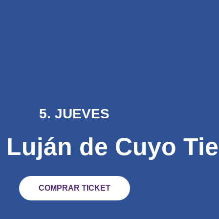
ias
Regalá Bus Vitivinícola
Sobre Las Bodegas
Contacto
F
5. JUEVES
 Luján de Cuyo Tie
COMPRAR TICKET