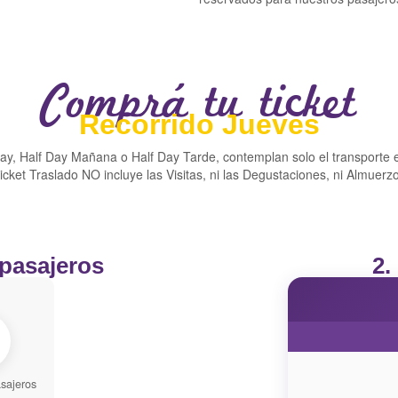
Comprá tu ticket
Recorrido Jueves
Day, Half Day Mañana o Half Day Tarde, contemplan solo el transporte 
Ticket Traslado NO incluye las Visitas, ni las Degustaciones, ni Almuer
 pasajeros
2.
sajeros