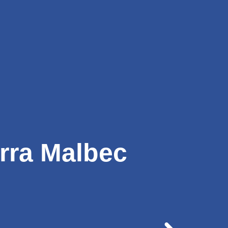
Registrarse
act Sheet
Mis Compras
rra Malbec