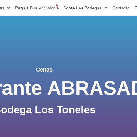
ias
Regalá Bus Vitivinícola
Sobre Las Bodegas
Contacto
F
Cenas
rante ABRASA
odega Los Toneles