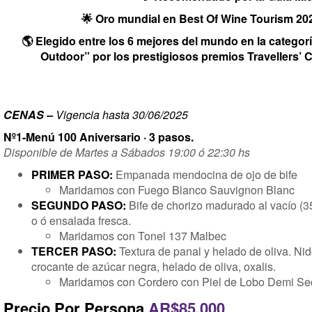
🌟 Oro mundial en Best Of Wine Tourism 202
🌎 Elegido entre los 6 mejores del mundo en la categor
Outdoor” por los prestigiosos premios Travellers’ 
CENAS –
Vigencia hasta 30/06/2025
Nº1-Menú 100 Aniversario · 3 pasos.
Disponible de Martes a Sábados 19:00 ó 22:30 hs
PRIMER PASO:
Empanada mendocina de ojo de bife
Maridamos con Fuego Blanco Sauvignon Blanc
SEGUNDO PASO:
Bife de chorizo madurado al vacío (
o ó ensalada fresca.
Maridamos con Tonel 137 Malbec
TERCER PASO:
Textura de panal y helado de oliva. Ni
crocante de azúcar negra, helado de oliva, oxalis.
Maridamos con Cordero con Piel de Lobo Demi Se
Precio Por Persona
AR$85.000