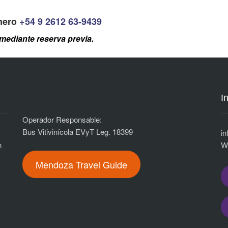
umero
+54 9 2612 63-9439
mediante reserva previa.
I
Operador Responsable:
Bus Vitivinícola EVyT Leg. 18399
i
n
n
W
Mendoza Travel Guide