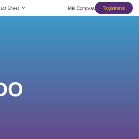
Registrarse
act Sheet
Mis Compras
DO