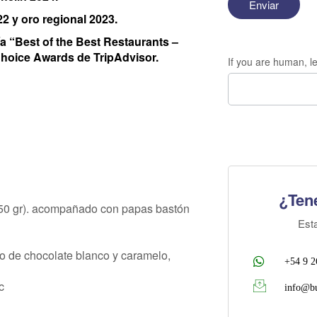
2 y oro regional 2023.
ía “Best of the Best Restaurants –
Choice Awards de TripAdvisor.
If you are human, le
¿Ten
350 gr). acompañado con papas bastón
Est
do de chocolate blanco y caramelo,
+54 9 2
c
info@bu