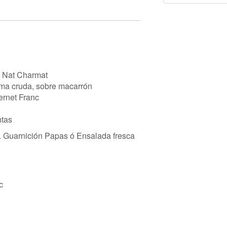
 Nat Charmat
ma cruda, sobre macarrón
ernet Franc
ntas
. Guarnición Papas ó Ensalada fresca
c