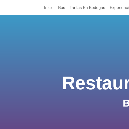
Inicio
Bus
Tarifas En Bodegas
Experienc
Restau
B