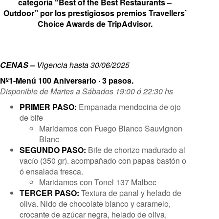
categoría “Best of the Best Restaurants –
Outdoor” por los prestigiosos premios Travellers’
Choice Awards de TripAdvisor.
CENAS –
Vigencia hasta 30/06/2025
Nº1-Menú 100 Aniversario · 3 pasos.
Disponible de Martes a Sábados 19:00 ó 22:30 hs
PRIMER PASO:
Empanada mendocina de ojo
de bife
Maridamos con Fuego Blanco Sauvignon
Blanc
SEGUNDO PASO:
Bife de chorizo madurado al
vacío (350 gr). acompañado con papas bastón o
ó ensalada fresca.
Maridamos con Tonel 137 Malbec
TERCER PASO:
Textura de panal y helado de
oliva. Nido de chocolate blanco y caramelo,
crocante de azúcar negra, helado de oliva,