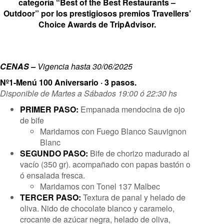
categoría “Best of the Best Restaurants –
Outdoor” por los prestigiosos premios Travellers’
Choice Awards de TripAdvisor.
CENAS –
Vigencia hasta 30/06/2025
Nº1-Menú 100 Aniversario · 3 pasos.
Disponible de Martes a Sábados 19:00 ó 22:30 hs
PRIMER PASO:
Empanada mendocina de ojo
de bife
Maridamos con Fuego Blanco Sauvignon
Blanc
SEGUNDO PASO:
Bife de chorizo madurado al
vacío (350 gr). acompañado con papas bastón o
ó ensalada fresca.
Maridamos con Tonel 137 Malbec
TERCER PASO:
Textura de panal y helado de
oliva. Nido de chocolate blanco y caramelo,
crocante de azúcar negra, helado de oliva,