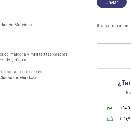
iudad de Mendoza
If you are human, l
itos de maicena y mini tortitas caseras
crudo y rúcula
 temprana bajo alcohol.
 Ciudad de Mendoza
¿Te
Es
+54 9
info@b