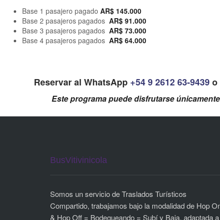
Base 1 pasajero pagado
AR$ 145.000
Base 2 pasajeros pagados
AR$ 91.000
Base 3 pasajeros pagados
AR$ 73.000
Base 4 pasajeros pagados
AR$ 64.000
Reservar al WhatsApp
+54 9 2612 63-9439
o
Este programa puede disfrutarse únicamente
BusVitivinicola
Somos un servicio de Traslados Turísticos
Compartido, trabajamos bajo la modalidad de Hop O
& Hop Off = Bodegueando = Subí y Baja, adaptada a