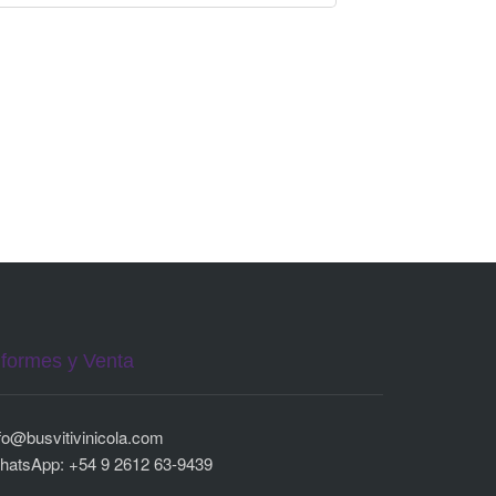
nformes y Venta
fo@busvitivinicola.com
hatsApp: +54 9 2612 63-9439