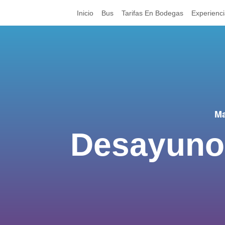
Inicio
Bus
Tarifas En Bodegas
Experienc
Ma
Desayuno