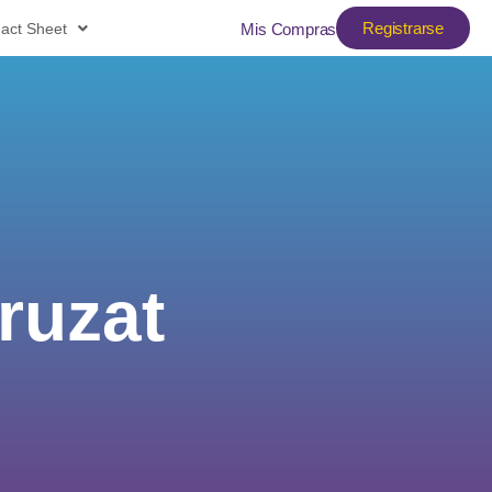
Registrarse
act Sheet
Mis Compras
ruzat