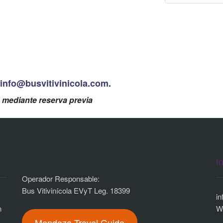
info@busvitivinicola.com
.
 mediante reserva previa
I
Operador Responsable:
Bus Vitivinícola EVyT Leg. 18399
i
n
n
W
Mendoza Travel Guide