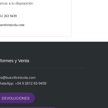
amos a tu disposición
61 263 9439
svitivinicola.com
nformes y Venta
fo@busvitivinicola.com
hatsApp: +54 9 2612 63-9439
DEVOLUCIONES