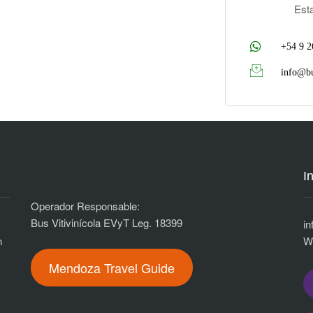
Est
+54 9 2
info@bu
I
Operador Responsable:
Bus Vitivinícola EVyT Leg. 18399
i
n
n
W
Mendoza Travel Guide