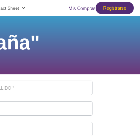
Registrarse
act Sheet
Mis Compras
aña"