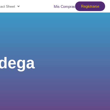
Registrarse
act Sheet
Mis Compras
dega