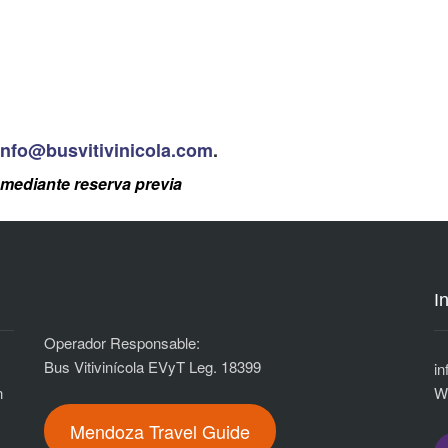
info@busvitivinicola.com
.
mediante reserva previa
I
Operador Responsable:
Bus Vitivinícola EVyT Leg. 18399
i
n
n
W
Mendoza Travel Guide