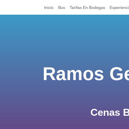
Inicio
Bus
Tarifas En Bodegas
Experienc
Ramos Ge
Cenas B