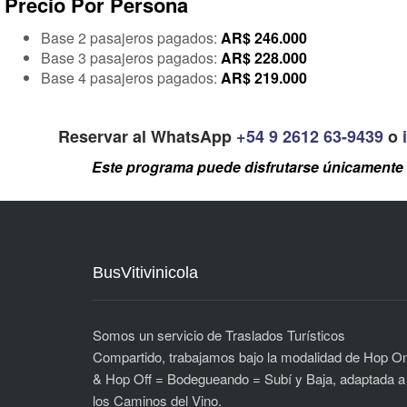
Precio Por Persona
Base 2 pasajeros pagados:
AR$
246.000
Base 3 pasajeros pagados:
AR$
228.000
Base 4 pasajeros pagados:
AR$ 2
19.000
Reservar al WhatsApp
+54 9 2612 63-9439
o
Este programa puede disfrutarse únicamente 
BusVitivinicola
Somos un servicio de Traslados Turísticos
Compartido, trabajamos bajo la modalidad de Hop O
& Hop Off = Bodegueando = Subí y Baja, adaptada a
los Caminos del Vino.