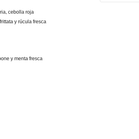
ia, cebolla roja
rittata y rúcula fresca
pone y menta fresca