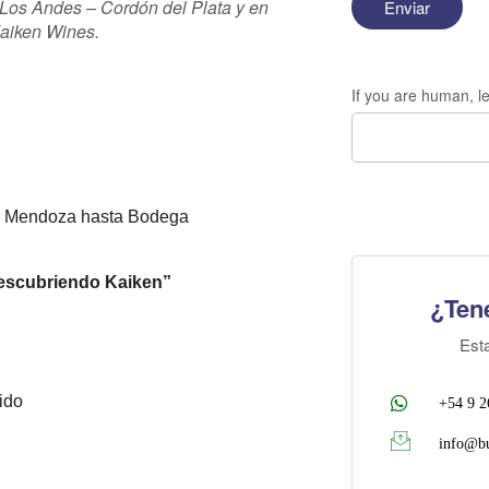
e Los Andes – Cordón del Plata y en
Kaiken Wines.
If you are human, le
 de Mendoza hasta Bodega
Descubriendo Kaiken”
¿Ten
Est
lido
+54 9 2
info@bu