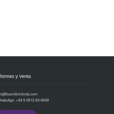
nformes y Venta
fo@busvitivinicola.com
hatsApp: +54 9 2612 63-9439