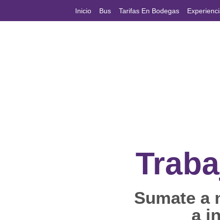
Inicio
Bus
Tarifas En Bodegas
Experienc
Traba
Sumate a n
a
i