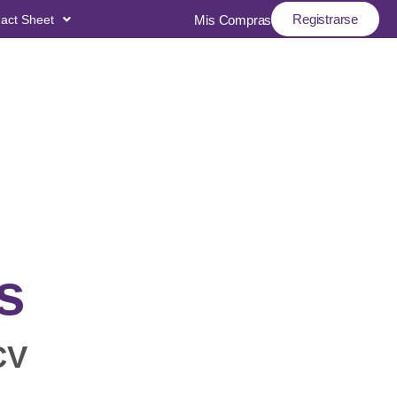
Registrarse
act Sheet
Mis Compras
s
CV