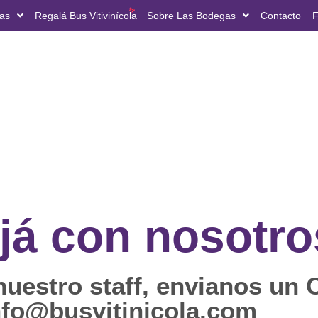
ias
Regalá Bus Vitivinícola
Sobre Las Bodegas
Contacto
F
já con nosotro
uestro staff, envianos un 
nfo@busvitinicola.com