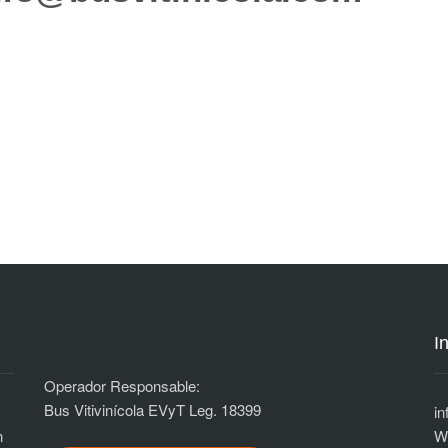
I
Operador Responsable:
Bus Vitivinícola EVyT Leg. 18399
i
n
n
W