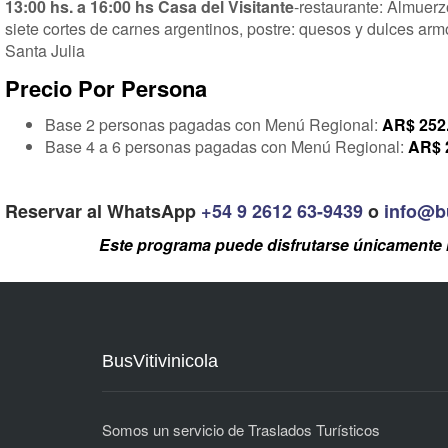
13:00 hs. a 16:00 hs Casa del Visitante
-restaurante: Almuerz
siete cortes de carnes argentinos, postre: quesos y dulces ar
Santa Julia
Precio Por Persona
Base 2 personas pagadas con Menú Regional:
AR$ 252
Base 4 a 6 personas pagadas con Menú Regional:
AR$ 
Reservar al WhatsApp
+54 9 2612 63-9439
o
info@bu
Este programa puede disfrutarse únicamente 
BusVitivinicola
Somos un servicio de Traslados Turísticos