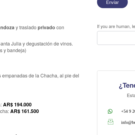
If you are human, le
Mendoza
y traslado
privado
con
nta Julia y degustación de vinos.
és y bandeja)
s empanadas de la Chacha, al pie del
¿Ten
Est
:
AR$ 194.000
cha:
AR$ 161.500
+54 9 2
info@bu