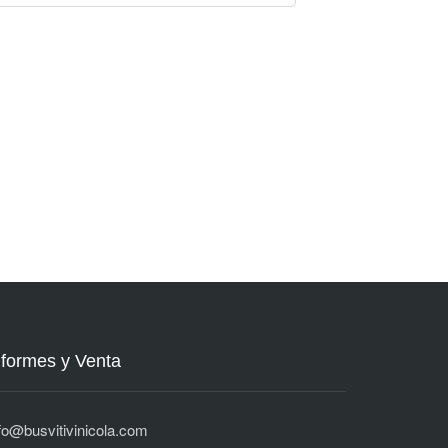
nformes y Venta
fo@busvitivinicola.com