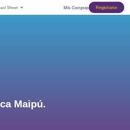
Registrarse
act Sheet
Mis Compras
nca Maipú.