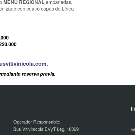
o
MENÚ REGIONAL
empanadas,
monizado con cuatro copas de Línea
.000
220.000
svitivinicola.com
.
mediante reserva previa.
I
Operador Responsable:
Bus Vitivinícola EVyT Leg. 18399
i
n