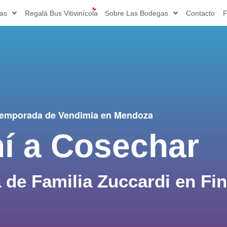
ias
Regalá Bus Vitivinícola
Sobre Las Bodegas
Contacto
F
emporada de Vendimia en Mendoza
í a Cosechar
 de Familia Zuccardi en Fi