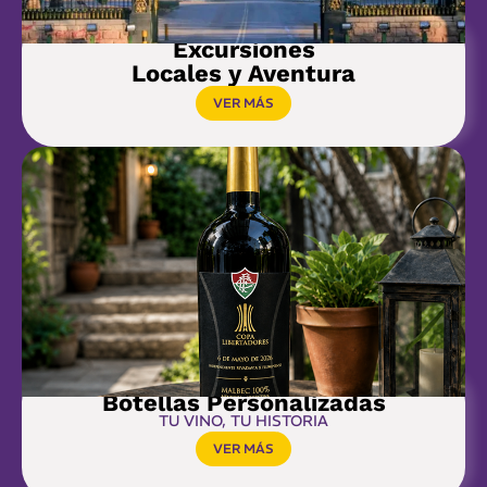
Excursiones
Locales y Aventura
VER MÁS
Botellas Personalizadas
TU VINO, TU HISTORIA
VER MÁS