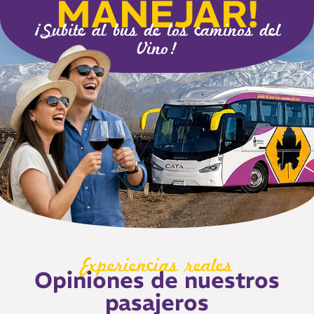
MANEJAR!
¡Subite al bus de los caminos del
Vino!
Experiencias reales
Opiniones de nuestros
pasajeros