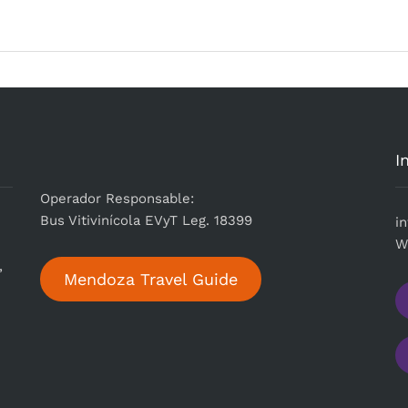
I
Operador Responsable:
Bus Vitivinícola EVyT Leg. 18399
i
n
W
,
Mendoza Travel Guide