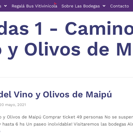
s
Regalá Bus Vitivinícola
Sobre Las Bodegas
Contacto
idas 1 - Camino
 y Olivos de 
del Vino y Olivos de Maipú
20 mayo, 2021
o y Olivos de Maipú Comprar ticket 49 personas No se suspe
y hasta 6 hs Un paseo inolvidable! Visitaremos las bodegas A
e