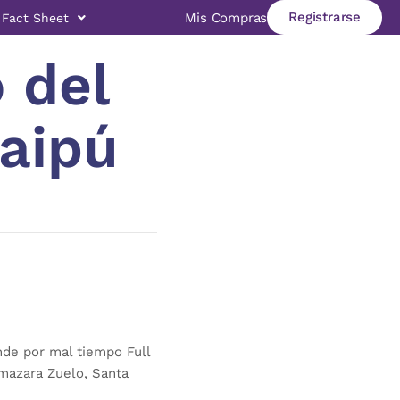
Registrarse
Mis Compras
Fact Sheet
 del
Maipú
nde por mal tiempo Full
lmazara Zuelo, Santa